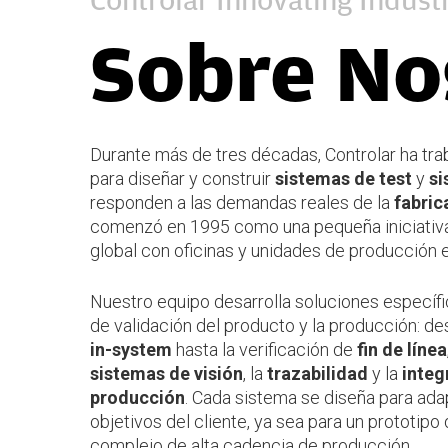
Controlar Innovating Indust
Sobre No
Durante más de tres décadas, Controlar ha tr
para diseñar y construir
sistemas de test
y
si
responden a las demandas reales de la
fabric
comenzó en 1995 como una pequeña iniciativa
global con oficinas y unidades de producción e
Nuestro equipo desarrolla soluciones específi
de validación del producto y la producción: d
in-system
hasta la verificación de
fin de línea
sistemas de visión
, la
trazabilidad
y la
integ
producción
. Cada sistema se diseña para adap
objetivos del cliente, ya sea para un prototip
complejo de alta cadencia de producción.