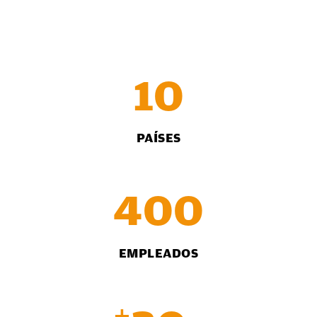
10
PAÍSES
400
EMPLEADOS
+