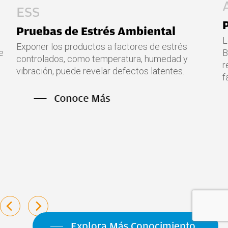
A nivel de placa
PCB Testing
Los métodos de test de PCBs — ICT, FCT y
és
Boundary Scan — mejoran la calidad del product
 y
reducen costes y garantizan la fiabilidad en la
.
fabricación electrónica.
Conoce Más
Explora Más Conocimiento