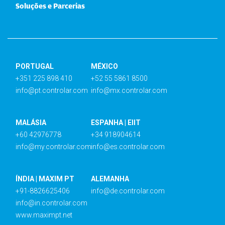
Soluções e Parcerias
PORTUGAL
MÉXICO
+351 225 898 410
+52 55 5861 8500
info@pt.controlar.com
info@mx.controlar.com
MALÁSIA
ESPANHA | EIIT
+60 42976778
+34 918904614
info@my.controlar.com
info@es.controlar.com
ÍNDIA | MAXIM PT
ALEMANHA
+91-8826625406
info@de.controlar.com
info@in.controlar.com
www.maximpt.net