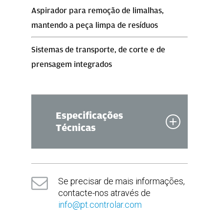
Aspirador para remoção de limalhas,
mantendo a peça limpa de resíduos
Sistemas de transporte, de corte e de
prensagem integrados
Especificações
Técnicas
Dimensões
Se precisar de mais informações,
(em mm)
contacte-nos através de
info@pt.controlar.com
1230(C) x 850(L) x 2270(A)