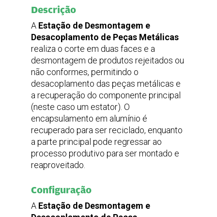
Peso
Descrição
A
Estação de Desmontagem e
495 kg
Desacoplamento de Peças Metálicas
realiza o corte em duas faces e a
Fonte de Alimentação
Potência
desmontagem de produtos rejeitados ou
Frequência
Corrente
não conformes, permitindo o
desacoplamento das peças metálicas e
a recuperação do componente principal
3.6
50/60 HZ
(neste caso um estator). O
16
encapsulamento em alumínio é
Pressão máxima
recuperado para ser reciclado, enquanto
(Bar)
a parte principal pode regressar ao
processo produtivo para ser montado e
6
reaproveitado.
Configuração
A
Estação de Desmontagem e