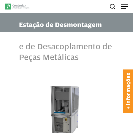
Skip
Men
to
search
main
Estação de Desmontagem
content
e de Desacoplamento de
Peças Metálicas
+ Informações