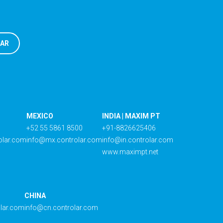
MEXICO
INDIA | MAXIM PT
+52 55 5861 8500
+91-8826625406
olar.com
info@mx.controlar.com
info@in.controlar.com
www.maximpt.net
CHINA
olar.com
info@cn.controlar.com