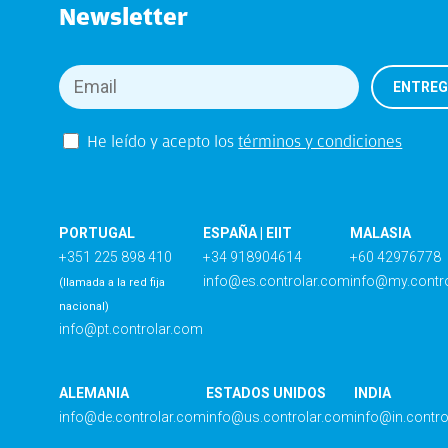
Newsletter
He leído y acepto los
términos y condiciones
PORTUGAL
ESPAÑA | EIIT
MALASIA
+351 225 898 410
+34 918904614
+60 42976778
info@es.controlar.com
info@my.contr
(llamada a la red fija
nacional)
info@pt.controlar.com
ALEMANIA
ESTADOS UNIDOS
INDIA
info@de.controlar.com
info@us.controlar.com
info@in.contr