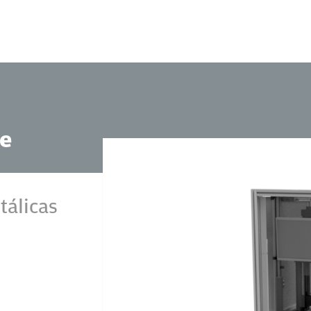
e
tálicas