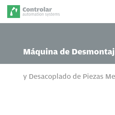
Skip
to
main
content
Presione enter para buscar o ESC para cerrar
Máquina de Desmontaj
y Desacoplado de Piezas Me