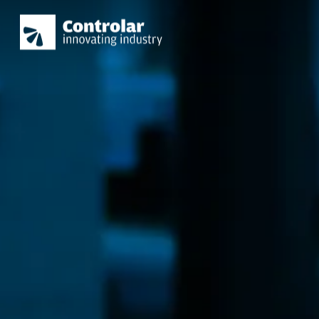
Skip
to
main
content
Pressione Enter para pesquisar ou ESC para f