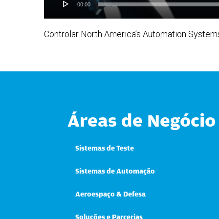
00:00
Controlar North America’s Automation System
Áreas de Negócio
Sistemas de Teste
Sistemas de Automação
Aeroespaço & Defesa
Soluções e Parcerias