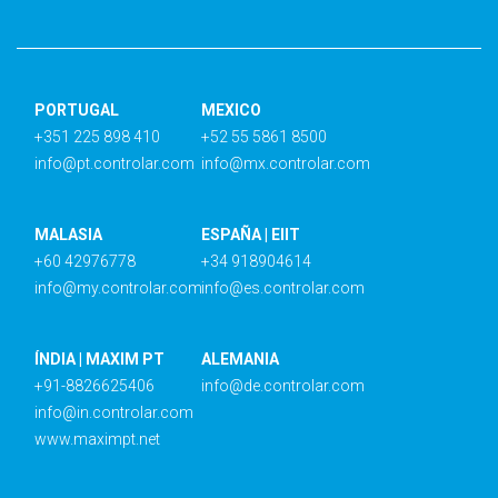
PORTUGAL
MEXICO
+351 225 898 410
+52 55 5861 8500
info@pt.controlar.com
info@mx.controlar.com
MALASIA
ESPAÑA | EIIT
+60 42976778
+34 918904614
info@my.controlar.com
info@es.controlar.com
ÍNDIA | MAXIM PT
ALEMANIA
+91-8826625406
info@de.controlar.com
info@in.controlar.com
www.maximpt.net