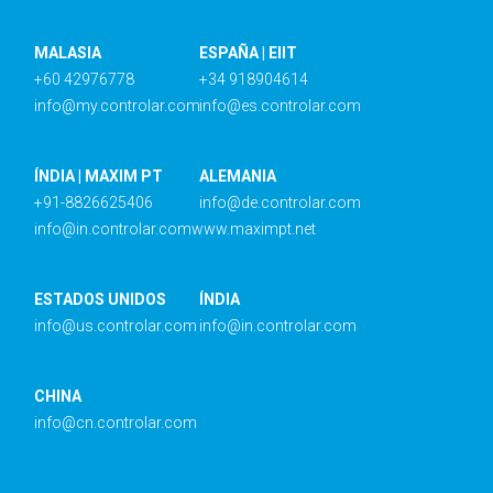
MALASIA
ESPAÑA | EIIT
+60 42976778
+34 918904614
info@my.controlar.com
info@es.controlar.com
ÍNDIA | MAXIM PT
ALEMANIA
+91-8826625406
info@de.controlar.com
info@in.controlar.com
www.maximpt.net
ESTADOS UNIDOS
ÍNDIA
info@us.controlar.com
info@in.controlar.com
CHINA
info@cn.controlar.com