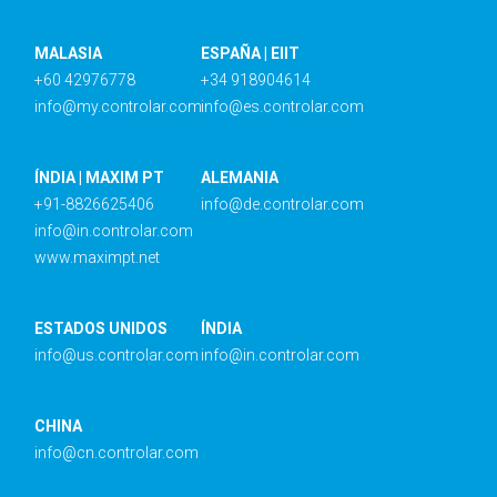
MALASIA
ESPAÑA | EIIT
+60 42976778
+34 918904614
info@my.controlar.com
info@es.controlar.com
ÍNDIA | MAXIM PT
ALEMANIA
+91-8826625406
info@de.controlar.com
info@in.controlar.com
www.maximpt.net
ESTADOS UNIDOS
ÍNDIA
info@us.controlar.com
info@in.controlar.com
CHINA
info@cn.controlar.com