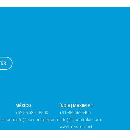
MÉXICO
ÍNDIA | MAXIM PT
+52 55 5861 8500
+91-8826625406
olar.com
info@mx.controlar.com
info@in.controlar.com
www.maximpt.net