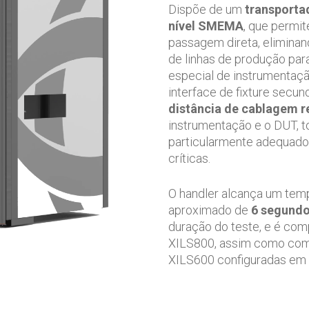
Dispõe de um
transporta
nível SMEMA
, que permi
passagem direta, elimina
de linhas de produção par
especial de instrumenta
interface de fixture secu
distância de cablagem r
instrumentação e o DUT, t
particularmente adequado
críticas.
O handler alcança um tem
aproximado de
6 segund
duração do teste, e é com
XILS800, assim como com
XILS600 configuradas em 