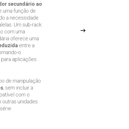
dor secundário ao
te uma função de
ndo a necessidade
alelas. Um sub-rack
ção com uma
ndária oferece uma
eduzida
entre a
ornando-o
 para aplicações
po de manipulação
os
, sem incluir a
patível com o
 outras unidades
série.