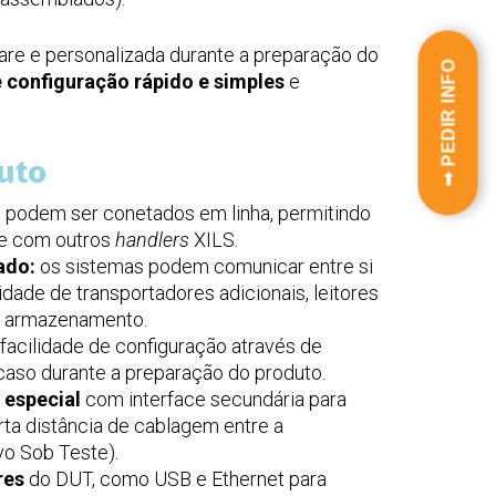
ware e personalizada durante a preparação do
➟ PEDIR INFO
 configuração rápido e simples
e
uto
s
podem ser conetados em linha, permitindo
ne com outros
handlers
XILS.
ado:
os sistemas podem comunicar entre si
dade de transportadores adicionais, leitores
e armazenamento.
facilidade de configuração através de
caso durante a preparação do produto.
 especial
com interface secundária para
rta distância de cablagem entre a
vo Sob Teste).
res
do DUT, como USB e Ethernet para