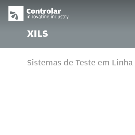
Skip
to
main
content
XILS
Pressione Enter para pesquisar ou ESC para f
Sistemas de Teste em Linha