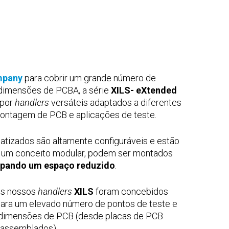
ompany
para cobrir um grande número de
 dimensões de PCBA, a série
XILS- eXtended
 por
handlers
versáteis adaptados a diferentes
montagem de PCB e aplicações de teste.
tizados são altamente configuráveis ​​e estão
m um conceito modular, podem ser montados
pando um espaço reduzido
.
os nossos
handlers
XILS
foram concebidos
 para um elevado número de pontos de teste e
dimensões de PCB (desde placas de PCB
s assemblados).