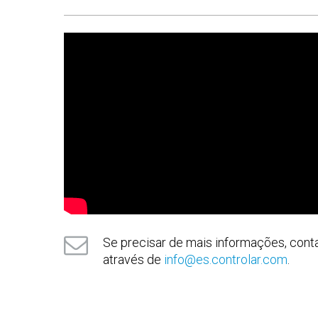
Brochura In-line Handling Solutions
(em inglês)
XILS600 datasheet
(em inglês)
XILS800 datasheet
(em inglês)
XILS1200 datasheet
(em inglês)
Brochura Test Systems Solutions
(em inglês)
Se precisar de mais informações, cont
através de
info@es.controlar.com
.