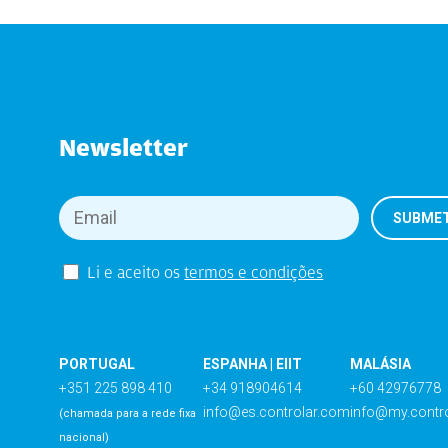
Newsletter
Li e aceito os
termos e condições
PORTUGAL
ESPANHA | EIIT
MALÁSIA
+351 225 898 410
+34 918904614
+60 42976778
info@es.controlar.com
info@my.contr
(chamada para a rede fixa
nacional)