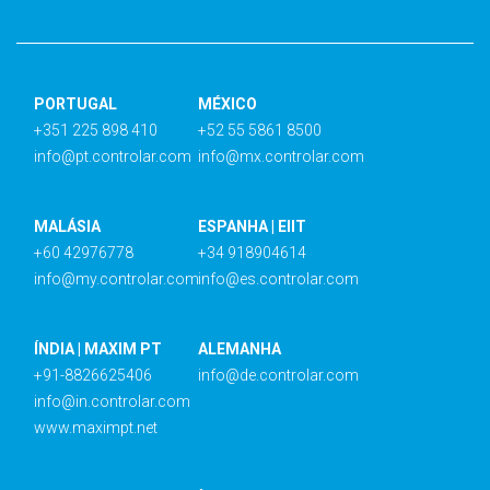
PORTUGAL
MÉXICO
+351 225 898 410
+52 55 5861 8500
info@pt.controlar.com
info@mx.controlar.com
MALÁSIA
ESPANHA | EIIT
+60 42976778
+34 918904614
info@my.controlar.com
info@es.controlar.com
ÍNDIA | MAXIM PT
ALEMANHA
+91-8826625406
info@de.controlar.com
info@in.controlar.com
www.maximpt.net