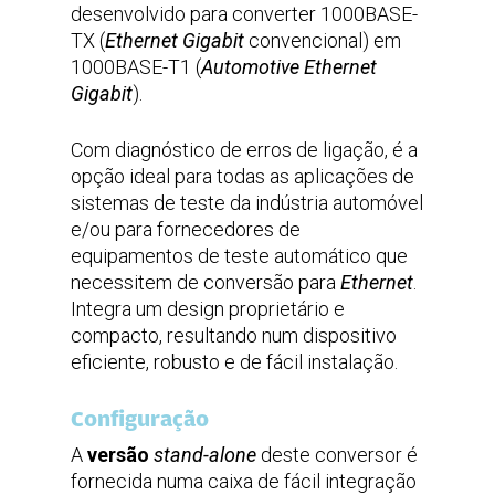
desenvolvido para converter 1000BASE-
Cabo de alim.
possibilidades mecanicas.
Tensão
DC 2.5mm
TX (
Ethernet Gigabit
convencional) em
Frequência
9…36V DC
Corrente
–
1000BASE-T1 (
Automotive Ethernet
1A (máx.)
Gigabit
).
Input/Output
Conector
Com diagnóstico de erros de ligação, é a
Ethernet
RJ45
opção ideal para todas as aplicações de
Conector
Molex Automóvel
Ethernet
sistemas de teste da indústria automóvel
Automóvel
e/ou para fornecedores de
equipamentos de teste automático que
necessitem de conversão para
Ethernet
.
Integra um design proprietário e
compacto, resultando num dispositivo
eficiente, robusto e de fácil instalação.
Configuração
A
versão
stand-alone
deste conversor é
fornecida numa caixa de fácil integração