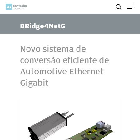
Skip
Men
to
search
main
BRidge4NetG
content
Novo sistema de
conversão eficiente de
Automotive Ethernet
Gigabit