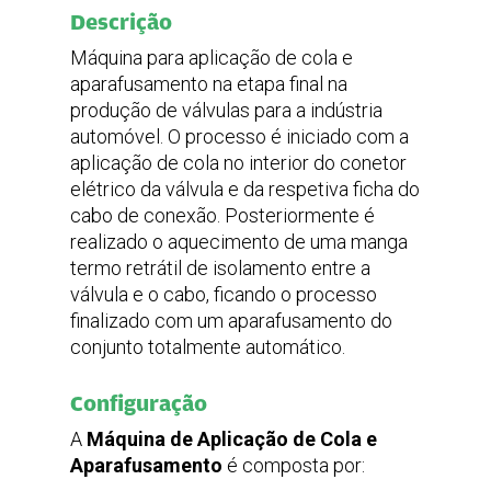
Peso
Descrição
Máquina para aplicação de cola e
495 kg
aparafusamento na etapa final na
produção de válvulas para a indústria
Fonte de Alimentação
Potência
automóvel. O processo é iniciado com a
Frequência
Corrente
aplicação de cola no interior do conetor
elétrico da válvula e da respetiva ficha do
cabo de conexão. Posteriormente é
230
50HZ
realizado o aquecimento de uma manga
16
termo retrátil de isolamento entre a
Pressão máxima
válvula e o cabo, ficando o processo
(Bar)
finalizado com um aparafusamento do
conjunto totalmente automático.
6 a 7
Configuração
A
Máquina de Aplicação de Cola e
Aparafusamento
é composta por: