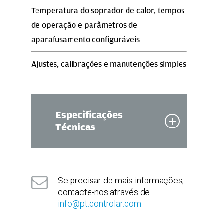
Temperatura do soprador de calor, tempos
de operação e parâmetros de
aparafusamento configuráveis
Ajustes, calibrações e manutenções simples
Especificações
Técnicas
Dimensões
Se precisar de mais informações,
(em mm)
contacte-nos através de
info@pt.controlar.com
1230(C) x 850(L) x 2270(A)