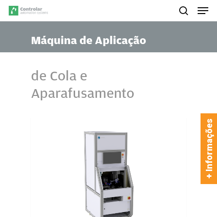
Skip
Men
to
search
main
Máquina de Aplicação
content
de Cola e
Aparafusamento
+ Informações