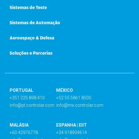
Sistemas de Teste
Sistemas de Automação
Aeroespaço & Defesa
Soluções e Parcerias
PORTUGAL
MÉXICO
+351 225 898 410
+52 55 5861 8500
info@pt.controlar.com
info@mx.controlar.com
MALÁSIA
ESPANHA | EIIT
+60 42976778
+34 918904614