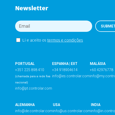
Newsletter
Li e aceito os
termos e condições
PORTUGAL
ESPANHA | EIIT
MALÁSIA
+351 225 898 410
+34 918904614
+60 42976778
info@es.controlar.com
info@my.contr
(chamada para a rede fixa
nacional)
info@pt.controlar.com
ALEMANHA
USA
INDIA
info@de.controlar.com
info@us.controlar.com
info@in.contr