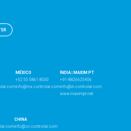
MÉXICO
ÍNDIA | MAXIM PT
+52 55 5861 8500
+91-8826625406
olar.com
info@mx.controlar.com
info@in.controlar.com
www.maximpt.net
CHINA
olar.com
info@cn.controlar.com