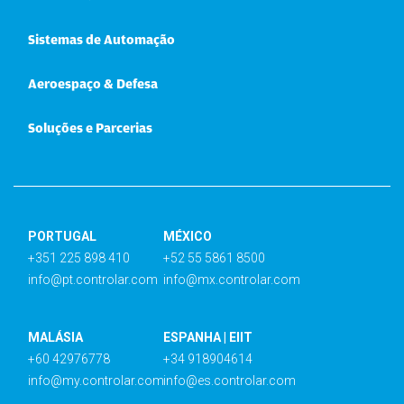
Sistemas de Automação
Aeroespaço & Defesa
Soluções e Parcerias
PORTUGAL
MÉXICO
+351 225 898 410
+52 55 5861 8500
info@pt.controlar.com
info@mx.controlar.com
MALÁSIA
ESPANHA | EIIT
+60 42976778
+34 918904614
info@my.controlar.com
info@es.controlar.com