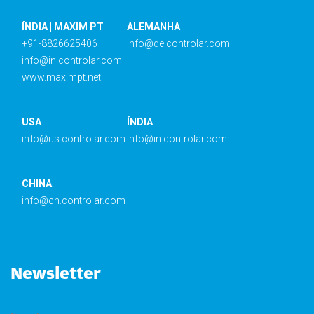
ÍNDIA | MAXIM PT
ALEMANHA
+91-8826625406
info@de.controlar.com
info@in.controlar.com
www.maximpt.net
USA
ÍNDIA
info@us.controlar.com
info@in.controlar.com
CHINA
info@cn.controlar.com
Newsletter