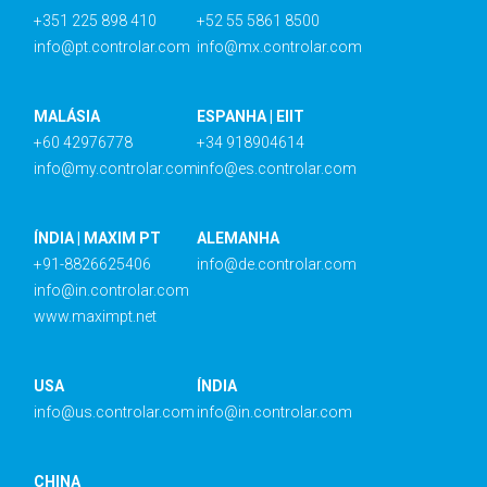
+351 225 898 410
+52 55 5861 8500
info@pt.controlar.com
info@mx.controlar.com
MALÁSIA
ESPANHA | EIIT
+60 42976778
+34 918904614
info@my.controlar.com
info@es.controlar.com
ÍNDIA | MAXIM PT
ALEMANHA
+91-8826625406
info@de.controlar.com
info@in.controlar.com
www.maximpt.net
USA
ÍNDIA
info@us.controlar.com
info@in.controlar.com
CHINA