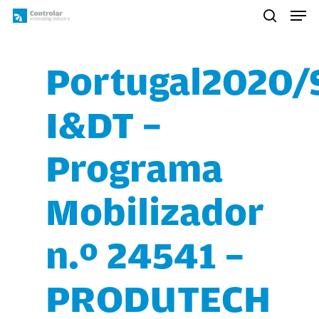
Skip
Men
to
search
main
content
Portugal2020/
I&DT –
Programa
Mobilizador
n.º 24541 –
PRODUTECH