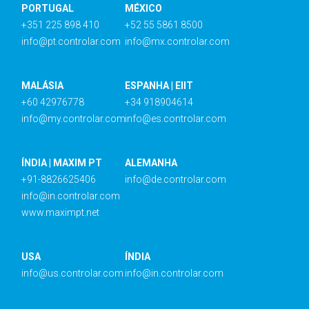
PORTUGAL
MÉXICO
+351 225 898 410
+52 55 5861 8500
info@pt.controlar.com
info@mx.controlar.com
MALÁSIA
ESPANHA | EIIT
+60 42976778
+34 918904614
info@my.controlar.com
info@es.controlar.com
ÍNDIA | MAXIM PT
ALEMANHA
+91-8826625406
info@de.controlar.com
info@in.controlar.com
www.maximpt.net
USA
ÍNDIA
info@us.controlar.com
info@in.controlar.com