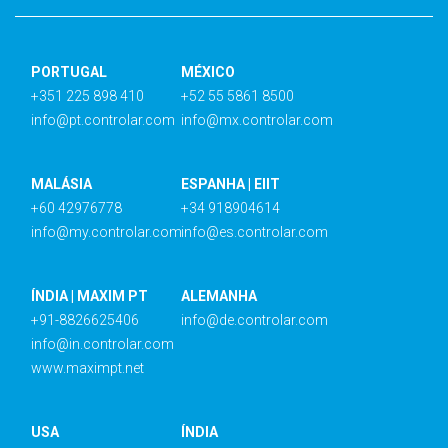
PORTUGAL
MÉXICO
+351 225 898 410
+52 55 5861 8500
info@pt.controlar.com
info@mx.controlar.com
MALÁSIA
ESPANHA | EIIT
+60 42976778
+34 918904614
info@my.controlar.com
info@es.controlar.com
ÍNDIA | MAXIM PT
ALEMANHA
+91-8826625406
info@de.controlar.com
info@in.controlar.com
www.maximpt.net
USA
ÍNDIA