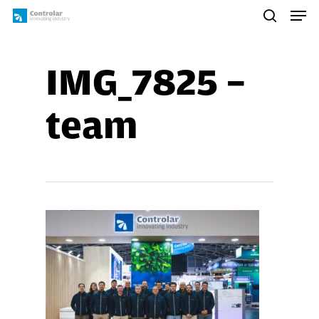
Skip
Men
to
search
main
content
IMG_7825 –
team