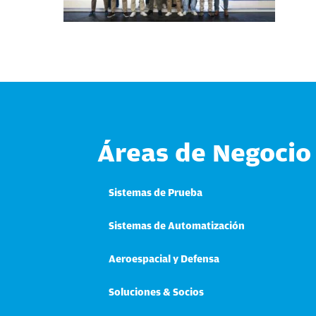
Áreas de Negocio
Sistemas de Prueba
Sistemas de Automatización
Aeroespacial y Defensa
Soluciones & Socios