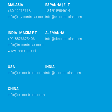
MALÁSIA
ESPANHA | EIIT
+60 42976778
+34 918904614
info@my.controlar.com
info@es.controlar.com
ÍNDIA | MAXIM PT
ALEMANHA
+91-8826625406
info@de.controlar.com
info@in.controlar.com
www.maximpt.net
USA
ÍNDIA
info@us.controlar.com
info@in.controlar.com
CHINA
info@cn.controlar.com