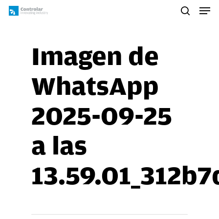
Skip
Men
to
search
main
content
Imagen de
WhatsApp
2025-09-25
a las
13.59.01_312b