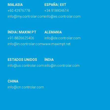
MALASIA
ESPAÑA | EIIT
+60 42976778
+34 918904614
info@my.controlar.com
info@es.controlar.com
ÍNDIA | MAXIM PT
ALEMANIA
+91-8826625406
info@de.controlar.com
info@in.controlar.com
www.maximpt.net
ESTADOS UNIDOS
ÍNDIA
info@us.controlar.com
info@in.controlar.com
CHINA
info@cn.controlar.com