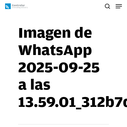
Skip
Men
to
search
main
content
Imagen de
WhatsApp
2025-09-25
a las
13.59.01_312b