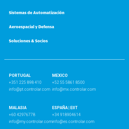
Sistemas de Automatización
Aeroespacial y Defensa
Soluciones & Socios
PORTUGAL
MEXICO
+351 225 898 410
+52 55 5861 8500
info@pt.controlar.com
info@mx.controlar.com
MALASIA
ESPAÑA | EIIT
+60 42976778
+34 918904614
info@my.controlar.com
info@es.controlar.com