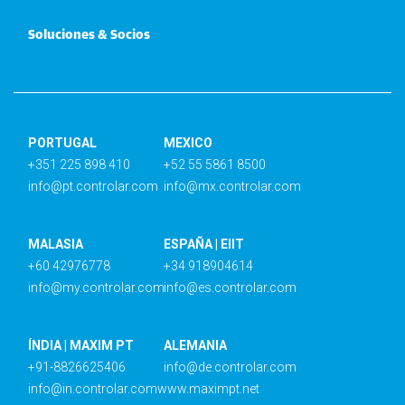
Soluciones & Socios
PORTUGAL
MEXICO
+351 225 898 410
+52 55 5861 8500
info@pt.controlar.com
info@mx.controlar.com
MALASIA
ESPAÑA | EIIT
+60 42976778
+34 918904614
info@my.controlar.com
info@es.controlar.com
ÍNDIA | MAXIM PT
ALEMANIA
+91-8826625406
info@de.controlar.com
info@in.controlar.com
www.maximpt.net