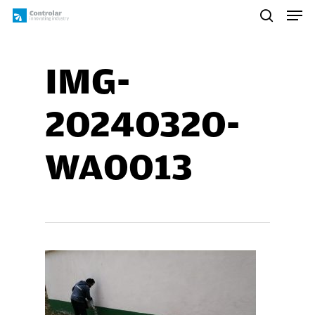
Skip
Men
to
search
main
content
IMG-
20240320-
WA0013