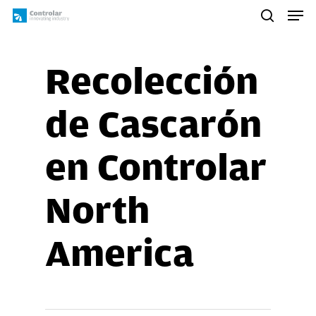
Skip
Men
to
search
main
content
Recolección
de Cascarón
en Controlar
North
America