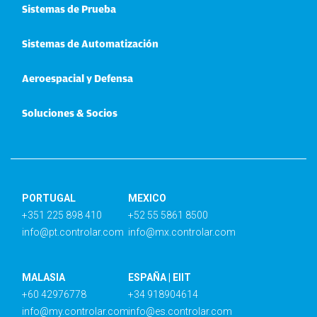
Sistemas de Prueba
Sistemas de Automatización
Aeroespacial y Defensa
Soluciones & Socios
PORTUGAL
MEXICO
+351 225 898 410
+52 55 5861 8500
info@pt.controlar.com
info@mx.controlar.com
MALASIA
ESPAÑA | EIIT
+60 42976778
+34 918904614
info@my.controlar.com
info@es.controlar.com