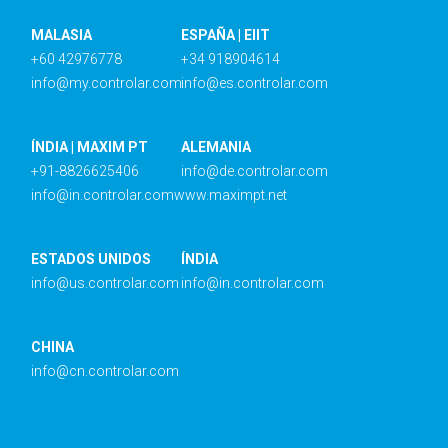
MALASIA
ESPAÑA | EIIT
+60 42976778
+34 918904614
info@my.controlar.com
info@es.controlar.com
ÍNDIA | MAXIM PT
ALEMANIA
+91-8826625406
info@de.controlar.com
info@in.controlar.com
www.maximpt.net
ESTADOS UNIDOS
ÍNDIA
info@us.controlar.com
info@in.controlar.com
CHINA
info@cn.controlar.com