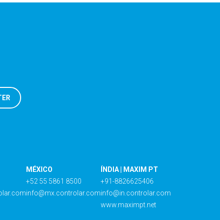
MÉXICO
ÍNDIA | MAXIM PT
+52 55 5861 8500
+91-8826625406
olar.com
info@mx.controlar.com
info@in.controlar.com
www.maximpt.net