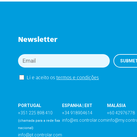
Newsletter
Li e aceito os
termos e condições
PORTUGAL
ESPANHA | EIIT
MALÁSIA
+351 225 898 410
+34 918904614
+60 42976778
info@es.controlar.com
info@my.contr
(chamada para a rede fixa
nacional)
info@pt.controlar.com