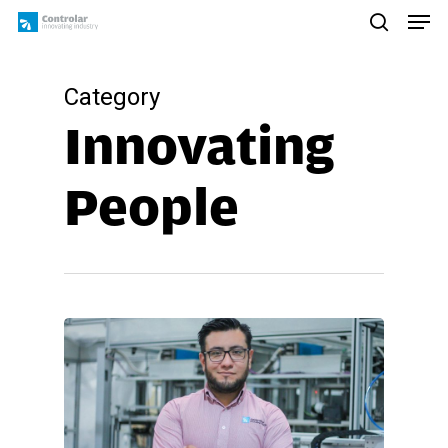
Skip
Men
to
search
main
content
Category
Innovating
People