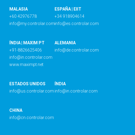
MALASIA
ESPAÑA | EIIT
+60 42976778
+34 918904614
info@my.controlar.com
info@es.controlar.com
ÍNDIA | MAXIM PT
ALEMANIA
+91-8826625406
info@de.controlar.com
info@in.controlar.com
www.maximpt.net
ESTADOS UNIDOS
ÍNDIA
info@us.controlar.com
info@in.controlar.com
CHINA
info@cn.controlar.com