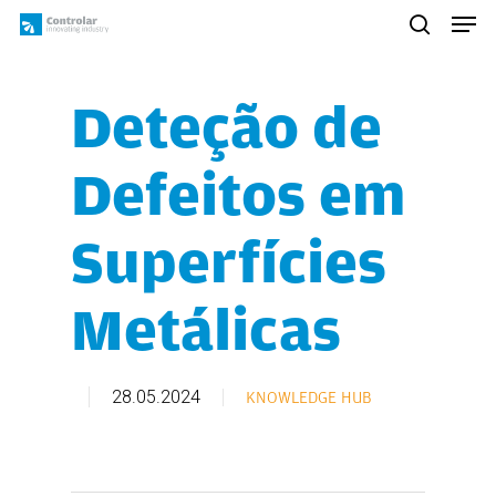
Skip
Men
to
search
main
content
Deteção de
Defeitos em
Superfícies
Metálicas
28.05.2024
KNOWLEDGE HUB