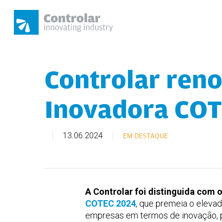
Skip
to
main
content
Controlar reno
Pressione Enter para pesquisar ou ESC para f
Inovadora CO
13.06.2024
EM DESTAQUE
A Controlar foi distinguida com 
COTEC 2024
, que premeia o elev
empresas em termos de inovação, p