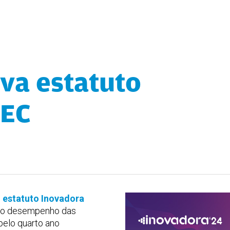
va estatuto
echar
TEC
o
estatuto Inovadora
ado desempenho das
elo quarto ano