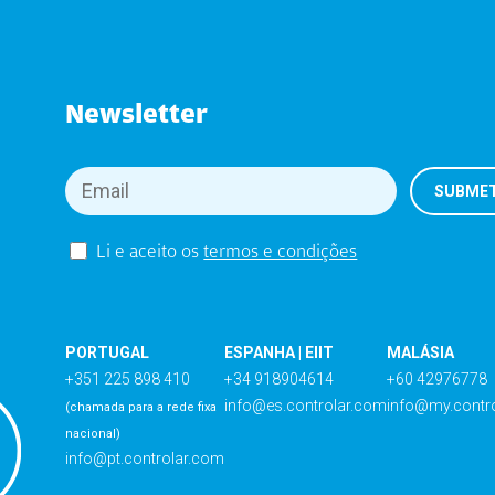
Newsletter
Li e aceito os
termos e condições
PORTUGAL
ESPANHA | EIIT
MALÁSIA
+351 225 898 410
+34 918904614
+60 42976778
info@es.controlar.com
info@my.contr
(chamada para a rede fixa
nacional)
info@pt.controlar.com