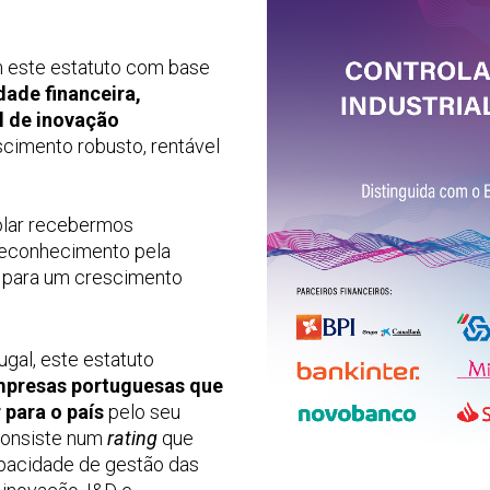
 este estatuto com base
dade financeira,
al de inovação
scimento robusto, rentável
rolar recebermos
reconhecimento pela
o para um crescimento
al, este estatuto
mpresas portuguesas que
 para o país
pelo seu
 consiste num
rating
que
capacidade de gestão das