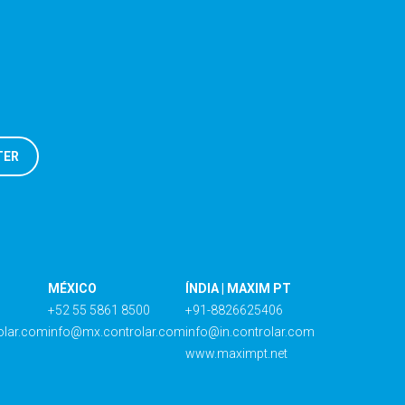
MÉXICO
ÍNDIA | MAXIM PT
+52 55 5861 8500
+91-8826625406
olar.com
info@mx.controlar.com
info@in.controlar.com
www.maximpt.net