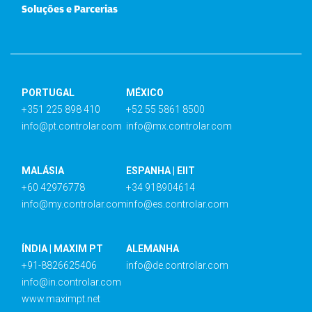
Soluções e Parcerias
PORTUGAL
MÉXICO
+351 225 898 410
+52 55 5861 8500
info@pt.controlar.com
info@mx.controlar.com
MALÁSIA
ESPANHA | EIIT
+60 42976778
+34 918904614
info@my.controlar.com
info@es.controlar.com
ÍNDIA | MAXIM PT
ALEMANHA
+91-8826625406
info@de.controlar.com
info@in.controlar.com
www.maximpt.net