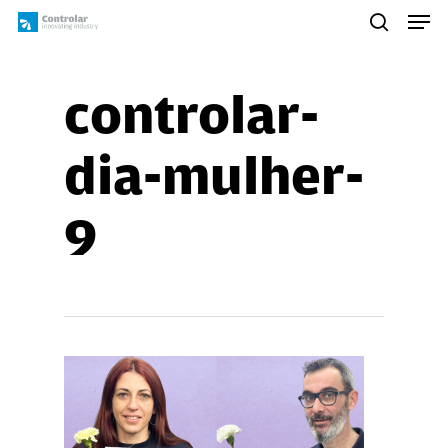
Skip
Men
to
search
main
content
controlar-
dia-mulher-
9