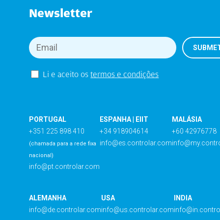
Newsletter
Li e aceito os
termos e condições
PORTUGAL
ESPANHA | EIIT
MALÁSIA
+351 225 898 410
+34 918904614
+60 42976778
info@es.controlar.com
info@my.contr
(chamada para a rede fixa
nacional)
info@pt.controlar.com
ALEMANHA
USA
INDIA
info@de.controlar.com
info@us.controlar.com
info@in.contr