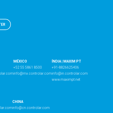
MÉXICO
ÍNDIA | MAXIM PT
+52 55 5861 8500
+91-8826625406
olar.com
info@mx.controlar.com
info@in.controlar.com
www.maximpt.net
CHINA
olar.com
info@cn.controlar.com