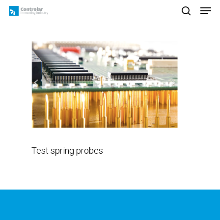
Skip
Men
to
search
main
content
Test spring probes