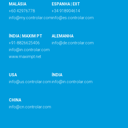
MALÁSIA
ESPANHA | EIIT
+60 42976778
+34 918904614
info@my.controlar.com
info@es.controlar.com
ÍNDIA | MAXIM PT
ALEMANHA
+91-8826625406
info@de.controlar.com
info@in.controlar.com
www.maximpt.net
USA
ÍNDIA
info@us.controlar.com
info@in.controlar.com
CHINA
info@cn.controlar.com