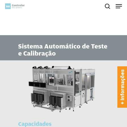
Skip
Men
to
search
main
content
Sistema Automático de Teste
e Calibração
+ Informações
Capacidades