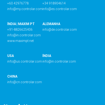
+60 42976778
+34 918904614
info@my.controlar.com
info@es.controlar.com
ÍNDIA | MAXIM PT
ALEMANHA
+91-8826625406
info@de.controlar.com
info@in.controlar.com
www.maximpt.net
USA
ÍNDIA
info@us.controlar.com
info@in.controlar.com
CHINA
info@cn.controlar.com