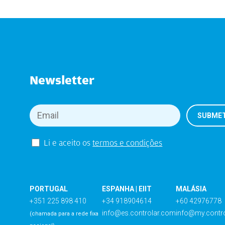
Newsletter
Li e aceito os
termos e condições
PORTUGAL
ESPANHA | EIIT
MALÁSIA
+351 225 898 410
+34 918904614
+60 42976778
info@es.controlar.com
info@my.contr
(chamada para a rede fixa