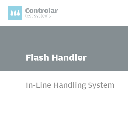
Skip
to
main
content
Pressione Enter para pesquisar ou ESC para f
Flash Handler
In-Line Handling System