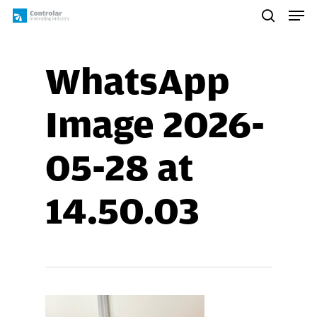
Skip
Men
to
search
main
content
WhatsApp
Image 2026-
05-28 at
14.50.03