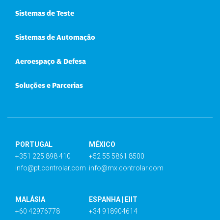
Sistemas de Teste
Sistemas de Automação
Aeroespaço & Defesa
Soluções e Parcerias
PORTUGAL
MÉXICO
+351 225 898 410
+52 55 5861 8500
info@pt.controlar.com
info@mx.controlar.com
MALÁSIA
ESPANHA | EIIT
+60 42976778
+34 918904614