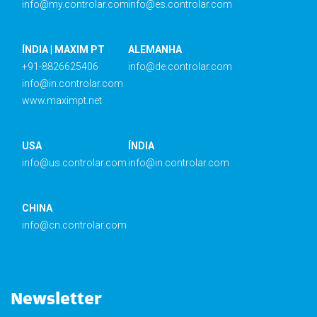
info@my.controlar.com
info@es.controlar.com
ÍNDIA | MAXIM PT
ALEMANHA
+91-8826625406
info@de.controlar.com
info@in.controlar.com
www.maximpt.net
USA
ÍNDIA
info@us.controlar.com
info@in.controlar.com
CHINA
info@cn.controlar.com
Newsletter