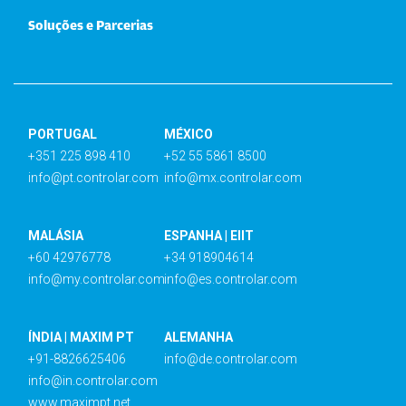
Soluções e Parcerias
PORTUGAL
MÉXICO
+351 225 898 410
+52 55 5861 8500
info@pt.controlar.com
info@mx.controlar.com
MALÁSIA
ESPANHA | EIIT
+60 42976778
+34 918904614
info@my.controlar.com
info@es.controlar.com
ÍNDIA | MAXIM PT
ALEMANHA
+91-8826625406
info@de.controlar.com
info@in.controlar.com
www.maximpt.net