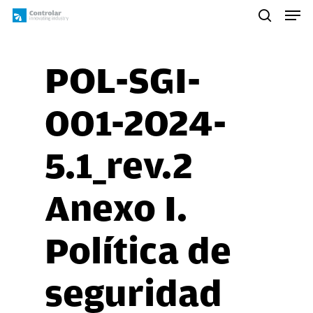
Skip
Men
to
search
main
content
POL-SGI-
001-2024-
5.1_rev.2
Anexo I.
Política de
seguridad