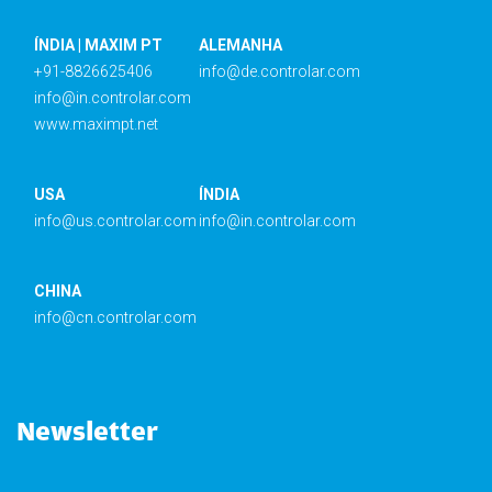
ÍNDIA | MAXIM PT
ALEMANHA
+91-8826625406
info@de.controlar.com
info@in.controlar.com
www.maximpt.net
USA
ÍNDIA
info@us.controlar.com
info@in.controlar.com
CHINA
info@cn.controlar.com
Newsletter