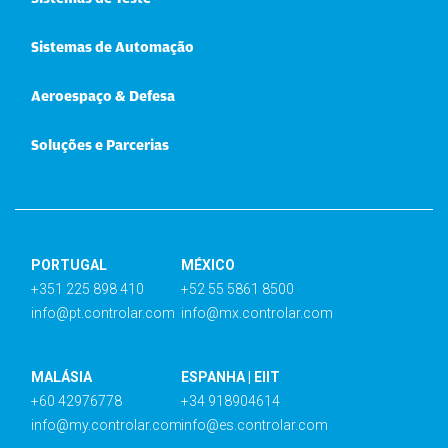
Sistemas de Automação
Aeroespaço & Defesa
Soluções e Parcerias
PORTUGAL
MÉXICO
+351 225 898 410
+52 55 5861 8500
info@pt.controlar.com
info@mx.controlar.com
MALÁSIA
ESPANHA | EIIT
+60 42976778
+34 918904614
info@my.controlar.com
info@es.controlar.com