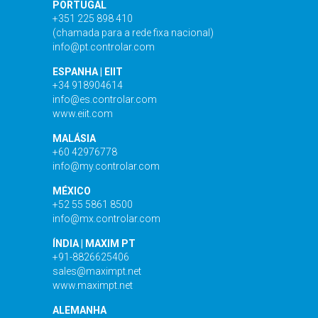
PORTUGAL
+351 225 898 410
(chamada para a rede fixa nacional)
info@pt.controlar.com
ESPANHA | EIIT
+34 918904614
info@es.controlar.com
www.eiit.com
MALÁSIA
+60 42976778
info@my.controlar.com
MÉXICO
+52 55 5861 8500
info@mx.controlar.com
ÍNDIA | MAXIM PT
+91-8826625406
sales@maximpt.net
www.maximpt.net
ALEMANHA