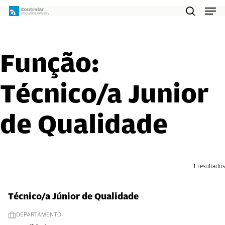
Skip
Men
to
search
main
content
Função:
Técnico/a Junior
de Qualidade
1 resultados
Técnico/a Júnior de Qualidade
DEPARTAMENTO