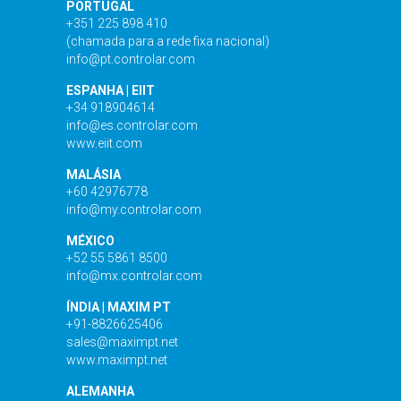
PORTUGAL
+351 225 898 410
(chamada para a rede fixa nacional)
info@pt.controlar.com
ESPANHA | EIIT
+34 918904614
info@es.controlar.com
www.eiit.com
MALÁSIA
+60 42976778
info@my.controlar.com
MÉXICO
+52 55 5861 8500
info@mx.controlar.com
ÍNDIA | MAXIM PT
+91-8826625406
sales@maximpt.net
www.maximpt.net
ALEMANHA