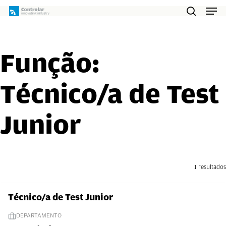
Skip
Men
to
search
main
content
Função:
Técnico/a de Test
Junior
1 resultados
Técnico/a de Test Junior
DEPARTAMENTO