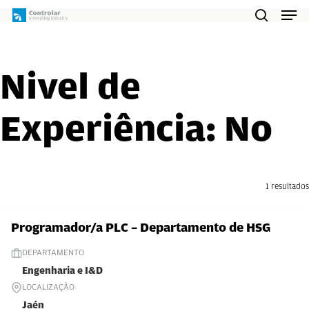
Skip
Men
to
search
main
content
Nivel de
Experiência:
No
1 resultados
Programador/a PLC – Departamento de HSG
DEPARTAMENTO
Engenharia e I&D
LOCALIZAÇÃO
Jaén