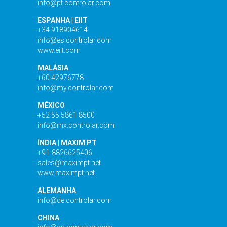
info@pt.controlar.com
ESPANHA | EIIT
+34 918904614
info@es.controlar.com
www.eiit.com
MALÁSIA
+60 42976778
info@my.controlar.com
MÉXICO
+52 55 5861 8500
info@mx.controlar.com
ÍNDIA | MAXIM PT
+91-8826625406
sales@maximpt.net
www.maximpt.net
ALEMANHA
info@de.controlar.com
CHINA