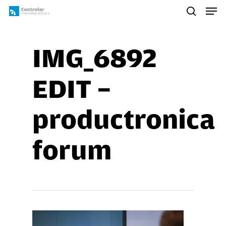
Skip
Men
to
search
main
content
IMG_6892
EDIT –
productronica
forum