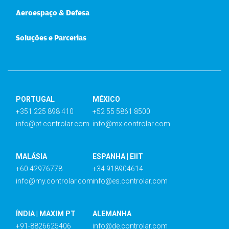
Aeroespaço & Defesa
Soluções e Parcerias
PORTUGAL
MÉXICO
+351 225 898 410
+52 55 5861 8500
info@pt.controlar.com
info@mx.controlar.com
MALÁSIA
ESPANHA | EIIT
+60 42976778
+34 918904614
info@my.controlar.com
info@es.controlar.com
ÍNDIA | MAXIM PT
ALEMANHA
+91-8826625406
info@de.controlar.com