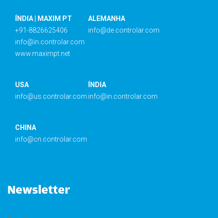
ÍNDIA | MAXIM PT
ALEMANHA
+91-8826625406
info@de.controlar.com
info@in.controlar.com
www.maximpt.net
USA
ÍNDIA
info@us.controlar.com
info@in.controlar.com
CHINA
info@cn.controlar.com
Newsletter