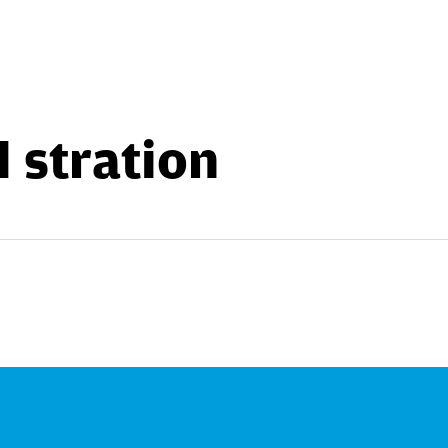
 stration
echar