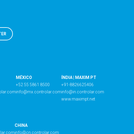
MÉXICO
ÍNDIA | MAXIM PT
+52 55 5861 8500
+91-8826625406
olar.com
info@mx.controlar.com
info@in.controlar.com
www.maximpt.net
CHINA
olar.com
info@cn.controlar.com