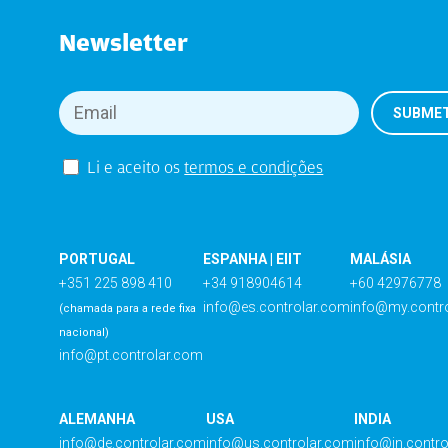
Newsletter
Li e aceito os
termos e condições
PORTUGAL
ESPANHA | EIIT
MALÁSIA
+351 225 898 410
+34 918904614
+60 42976778
info@es.controlar.com
info@my.contr
(chamada para a rede fixa
nacional)
info@pt.controlar.com
ALEMANHA
USA
INDIA
info@de.controlar.com
info@us.controlar.com
info@in.contr