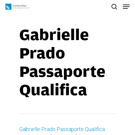
Skip
Men
to
search
main
content
Gabrielle
Prado
Passaporte
Qualifica
Gabrielle Prado Passaporte Qualifica