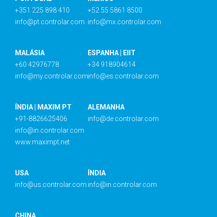
+351 225 898 410
+52 55 5861 8500
info@pt.controlar.com
info@mx.controlar.com
MALÁSIA
ESPANHA | EIIT
+60 42976778
+34 918904614
info@my.controlar.com
info@es.controlar.com
ÍNDIA | MAXIM PT
ALEMANHA
+91-8826625406
info@de.controlar.com
info@in.controlar.com
www.maximpt.net
USA
ÍNDIA
info@us.controlar.com
info@in.controlar.com
CHINA