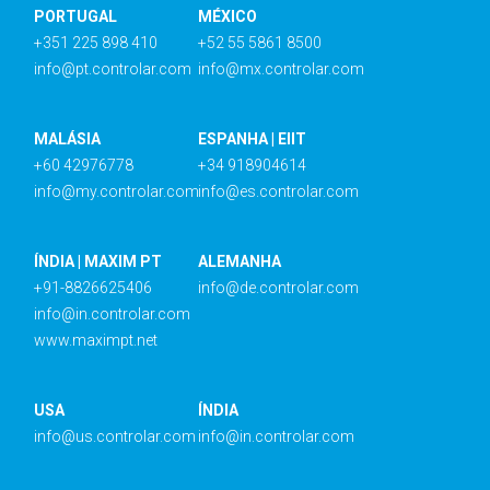
PORTUGAL
MÉXICO
+351 225 898 410
+52 55 5861 8500
info@pt.controlar.com
info@mx.controlar.com
MALÁSIA
ESPANHA | EIIT
+60 42976778
+34 918904614
info@my.controlar.com
info@es.controlar.com
ÍNDIA | MAXIM PT
ALEMANHA
+91-8826625406
info@de.controlar.com
info@in.controlar.com
www.maximpt.net
USA
ÍNDIA
info@us.controlar.com
info@in.controlar.com