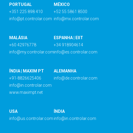
PORTUGAL
MÉXICO
+351 225 898 410
+52 55 5861 8500
info@pt.controlar.com
info@mx.controlar.com
MALÁSIA
ESPANHA | EIIT
+60 42976778
+34 918904614
info@my.controlar.com
info@es.controlar.com
ÍNDIA | MAXIM PT
ALEMANHA
+91-8826625406
info@de.controlar.com
info@in.controlar.com
www.maximpt.net
USA
ÍNDIA
info@us.controlar.com
info@in.controlar.com