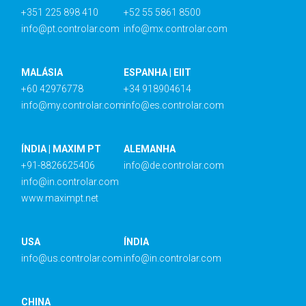
+351 225 898 410
+52 55 5861 8500
info@pt.controlar.com
info@mx.controlar.com
MALÁSIA
ESPANHA | EIIT
+60 42976778
+34 918904614
info@my.controlar.com
info@es.controlar.com
ÍNDIA | MAXIM PT
ALEMANHA
+91-8826625406
info@de.controlar.com
info@in.controlar.com
www.maximpt.net
USA
ÍNDIA
info@us.controlar.com
info@in.controlar.com
CHINA