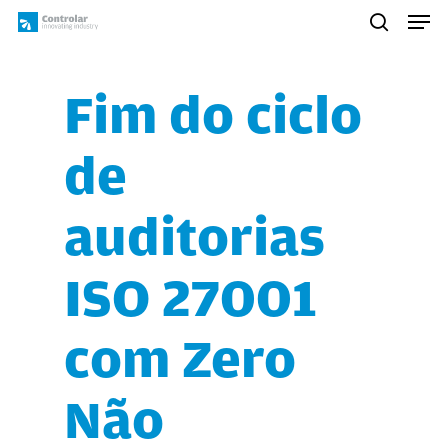
Skip
Men
to
search
main
content
Fim do ciclo
de
auditorias
ISO 27001
com Zero
Não