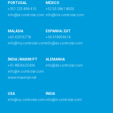
PORTUGAL
MÉXICO
+351 225 898 410
+52 55 5861 8500
info@pt.controlar.com
info@mx.controlar.com
MALÁSIA
ESPANHA | EIIT
+60 42976778
+34 918904614
info@my.controlar.com
info@es.controlar.com
ÍNDIA | MAXIM PT
ALEMANHA
+91-8826625406
info@de.controlar.com
info@in.controlar.com
www.maximpt.net
USA
ÍNDIA
info@us.controlar.com
info@in.controlar.com