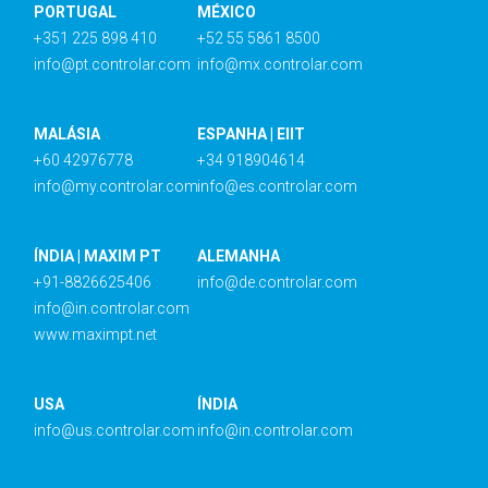
PORTUGAL
MÉXICO
+351 225 898 410
+52 55 5861 8500
info@pt.controlar.com
info@mx.controlar.com
MALÁSIA
ESPANHA | EIIT
+60 42976778
+34 918904614
info@my.controlar.com
info@es.controlar.com
ÍNDIA | MAXIM PT
ALEMANHA
+91-8826625406
info@de.controlar.com
info@in.controlar.com
www.maximpt.net
USA
ÍNDIA
info@us.controlar.com
info@in.controlar.com