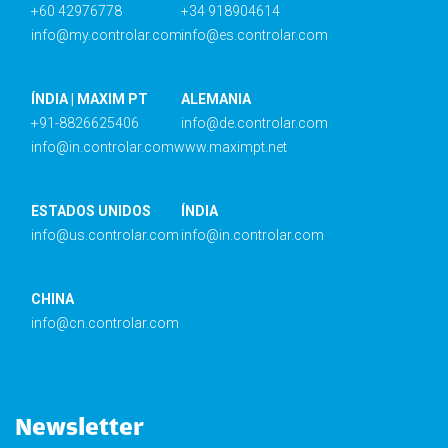
+60 42976778
+34 918904614
info@my.controlar.com
info@es.controlar.com
ÍNDIA | MAXIM PT
ALEMANIA
+91-8826625406
info@de.controlar.com
info@in.controlar.com
www.maximpt.net
ESTADOS UNIDOS
ÍNDIA
info@us.controlar.com
info@in.controlar.com
CHINA
info@cn.controlar.com
Newsletter