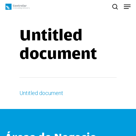
Skip
Men
to
search
main
content
Untitled
document
Untitled document