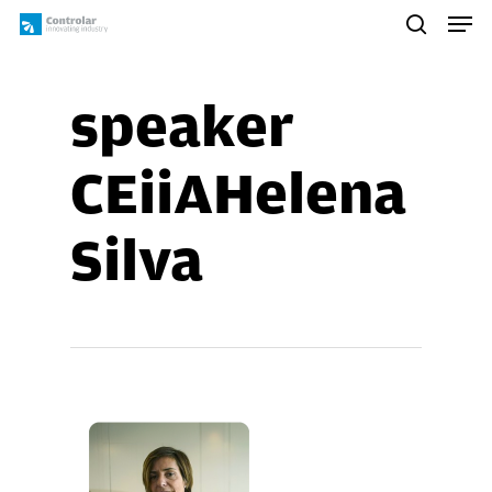
Skip
Men
to
search
main
content
speaker
CEiiAHelena
Silva