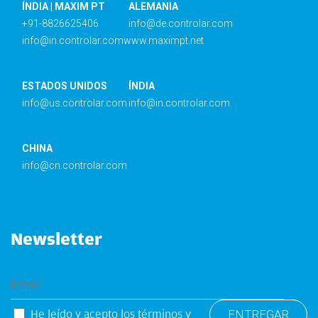
ÍNDIA | MAXIM PT
ALEMANIA
+91-8826625406
info@de.controlar.com
info@in.controlar.com
www.maximpt.net
ESTADOS UNIDOS
ÍNDIA
info@us.controlar.com
info@in.controlar.com
CHINA
info@cn.controlar.com
Newsletter
He leído y acepto los
términos y