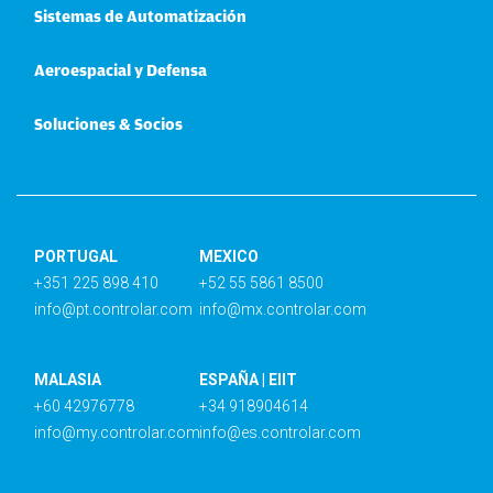
Sistemas de Automatización
Aeroespacial y Defensa
Soluciones & Socios
PORTUGAL
MEXICO
+351 225 898 410
+52 55 5861 8500
info@pt.controlar.com
info@mx.controlar.com
MALASIA
ESPAÑA | EIIT
+60 42976778
+34 918904614
info@my.controlar.com
info@es.controlar.com